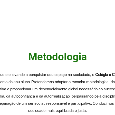
Sobre
O que oferecemos
Resultados
Matrícula
Contato
Metodologia
íduo e o levando a conquistar seu espaço na sociedade, o
Colégio e C
cimento de seu aluno. Pretendemos adaptar e mesclar metodologias,
tiva e proporcionar um desenvolvimento global necessário ao suce
a autoconfiança e da autorrealização, perpassando pela disciplina 
preparação de um ser social, responsável e participativo. Conduzimo
sociedade mais equilibrada e justa.