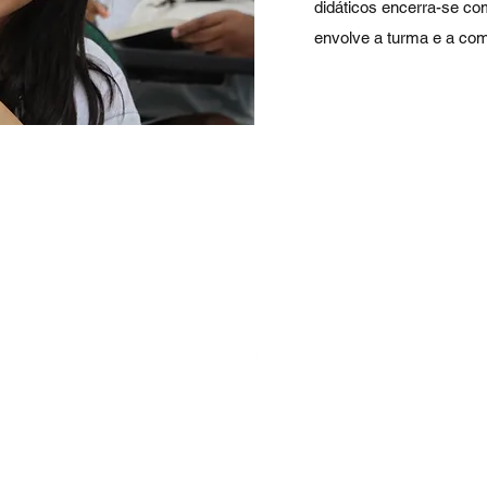
didáticos encerra-se co
envolve a turma e a com
Colégio e Curso A-provinho
contato@colegiocursoa-provinho.com
(21) 3189-6682 |
WhatsApp: (21) 99720-6407
ua Dep. Soares Filho, 118 - Tijuca
Rio de Janeiro - RJ, 20540-040, Br
CURSO A-PROV
www.cursoa-prov.com
©2025 por Colégio e Curso A-