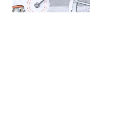
Colégio e Curso A-provinho
contato@colegiocursoa-provinho.com
(21) 3189-6682
|
WhatsApp:
(21) 99720-6407
Rua Dep. Soares Filho, 118 - Tijuca
Rio de
Janeiro - RJ,
20540-040
, Brasil